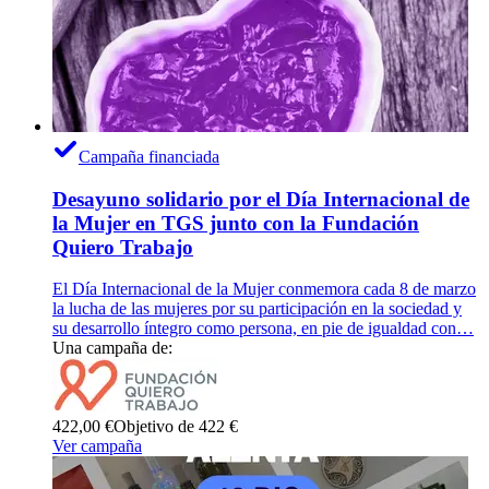
Campaña financiada
Desayuno solidario por el Día Internacional de
la Mujer en TGS junto con la Fundación
Quiero Trabajo
El Día Internacional de la Mujer conmemora cada 8 de marzo
la lucha de las mujeres por su participación en la sociedad y
su desarrollo íntegro como persona, en pie de igualdad con…
Una campaña de:
422,00 €
Objetivo de 422 €
Ver campaña