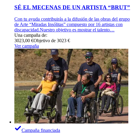
SÉ EL MECENAS DE UN ARTISTA “BRUT”
Con tu ayuda contribuirás a la difusión de las obras del grupo
de Arte “Miradas Insólitas” compuesto por 16 artistas con
discapacidad.Nuestro objetivo es mostrar el talento…
Una campaña de:
3023,00 €
Objetivo de 3023 €
Ver campaña
Campaña financiada