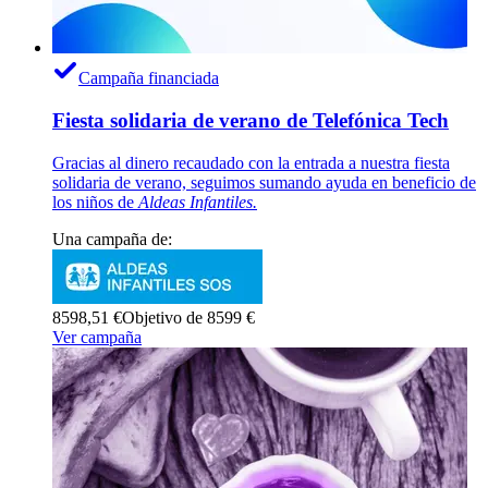
Campaña financiada
Fiesta solidaria de verano de Telefónica Tech
Gracias al dinero recaudado con la entrada a nuestra fiesta
solidaria de verano, seguimos sumando ayuda en beneficio de
los niños de
Aldeas Infantiles.
Una campaña de:
8598,51 €
Objetivo de 8599 €
Ver campaña