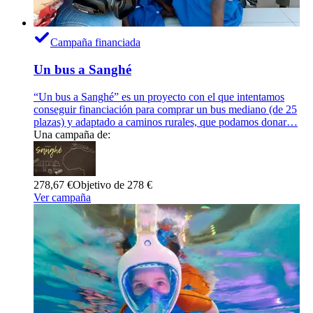
Campaña financiada
Un bus a Sanghé
“Un bus a Sanghé” es un proyecto con el que intentamos
conseguir financiación para comprar un bus mediano (de 25
plazas) y adaptado a caminos rurales, que podamos donar…
Una campaña de:
278,67 €
Objetivo de 278 €
Ver campaña