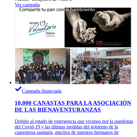
Ver campaña
Campaña financiada
10,000 CANASTAS PARA LA ASOCIACIÓN
DE LAS BIENAVENTURANZAS
Debido al estado de emergencia que vivimos por la pandemia
del Covid-19 y las últimas medidas del gobierno de la
cuarentena sanitaria, muchos de nuestros hermanos de