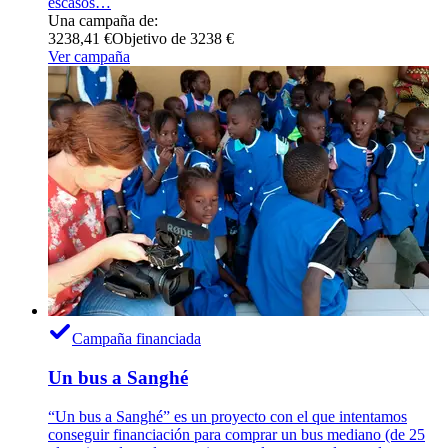
escasos…
Una campaña de:
3238,41 €
Objetivo de 3238 €
Ver campaña
Campaña financiada
Un bus a Sanghé
“Un bus a Sanghé” es un proyecto con el que intentamos
conseguir financiación para comprar un bus mediano (de 25