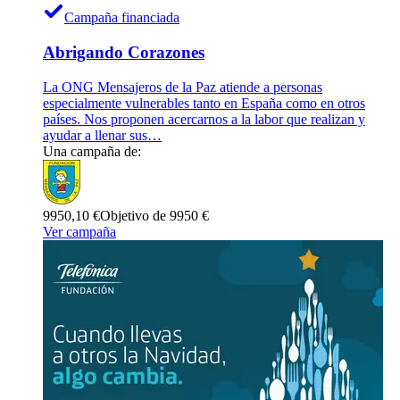
Campaña financiada
Abrigando Corazones
La ONG Mensajeros de la Paz atiende a personas
especialmente vulnerables tanto en España como en otros
países. Nos proponen acercarnos a la labor que realizan y
ayudar a llenar sus…
Una campaña de:
9950,10 €
Objetivo de 9950 €
Ver campaña