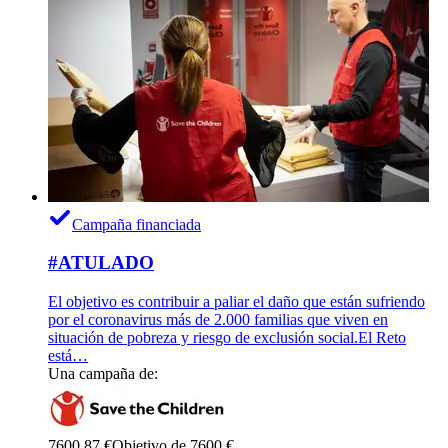
Campaña financiada
#ATULADO
El objetivo es contribuir a paliar el daño que están sufriendo
por el coronavirus más de 2.000 familias que viven en
situación de pobreza y riesgo de exclusión social.El Reto
está…
Una campaña de:
7600,87 €
Objetivo de 7600 €