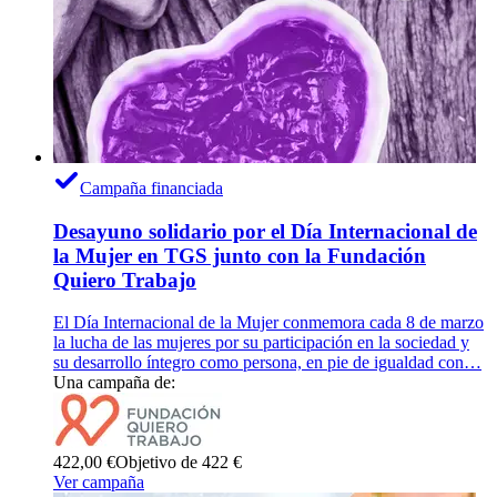
Campaña financiada
Desayuno solidario por el Día Internacional de
la Mujer en TGS junto con la Fundación
Quiero Trabajo
El Día Internacional de la Mujer conmemora cada 8 de marzo
la lucha de las mujeres por su participación en la sociedad y
su desarrollo íntegro como persona, en pie de igualdad con…
Una campaña de:
422,00 €
Objetivo de 422 €
Ver campaña