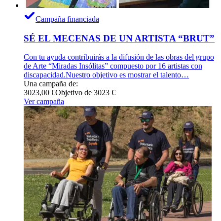
Campaña financiada
SÉ EL MECENAS DE UN ARTISTA “BRUT”
Con tu ayuda contribuirás a la difusión de las obras del grupo
de Arte “Miradas Insólitas” compuesto por 16 artistas con
discapacidad.Nuestro objetivo es mostrar el talento…
Una campaña de:
3023,00 €
Objetivo de 3023 €
Ver campaña