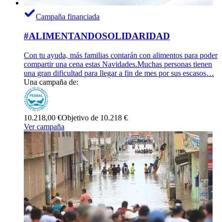
Campaña financiada
#ALIMENTANDOSOLIDARIDAD
Con tu ayuda, más familias contarán con alimentos para poder
compartir una cena estas Navidades.Muchas personas tienen
una gran dificultad para llegar a fin de mes por sus escasos…
Una campaña de:
10.218,00 €
Objetivo de 10.218 €
Ver campaña