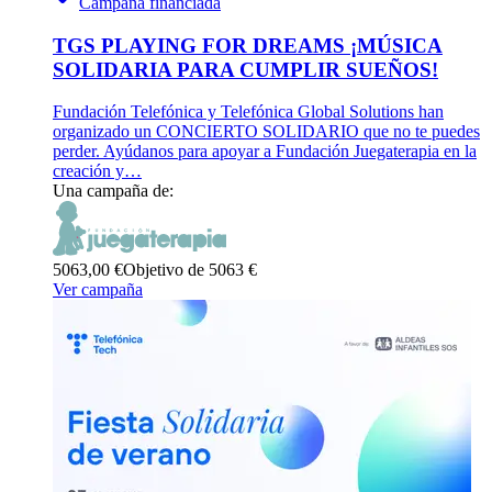
Campaña financiada
TGS PLAYING FOR DREAMS ¡MÚSICA
SOLIDARIA PARA CUMPLIR SUEÑOS!
Fundación Telefónica y Telefónica Global Solutions han
organizado un CONCIERTO SOLIDARIO que no te puedes
perder. Ayúdanos para apoyar a Fundación Juegaterapia en la
creación y…
Una campaña de:
5063,00 €
Objetivo de 5063 €
Ver campaña