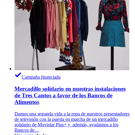
Campaña financiada
Mercadillo solidario en nuestras instalaciones
de Tres Cantos a favor de los Bancos de
Alimentos
Damos una segunda vida a la ropa de nuestros presentadores
de televisión con la puesta en marcha de un mercadillo
solidario de Movistar Plus+ y además, ayudamos a los
Bancos de…