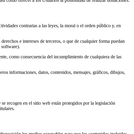
así como ofrecer a los Usuarios la posibilidad de realizar donaciones.
ividades contrarias a las leyes, la moral o el orden público y, en
los derechos e intereses de terceros, o que de cualquier forma puedan
 software).
amente, como consecuencia del incumplimiento de cualquiera de las
ceros informaciones, datos, contenidos, mensajes, gráficos, dibujos,
e se recogen en el sitio web están protegidos por la legislación
itulares.
disposición los medios razonables para que los contenidos incluidos