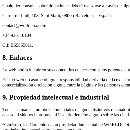
Cualquier consulta sobre donaciones deberá realizarse a través de algu
Carrer de Llull, 108, Sant Martí, 08005 Barcelona – España
contact@worldcoo.com
+34 936110104
Cif: B65855611.
8. Enlaces
La web podrá incluir en sus contenidos enlaces con sitios perteneciente
El sitio web no asume ninguna responsabilidad derivada de la existenc
comercialización o relación alguna entre la página y las personas o ent
9. Propiedad intelectual e industrial
Todas las marcas, nombres comerciales o signos distintivos de cualq
acceso al sitio web atribuya al Usuario derecho alguno sobre las citad
Asimismo, los Contenidos son propiedad intelectual de WORLDCOO S.L
propiedad intelectual sobre la presente web.