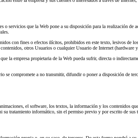
ión entre la empresa y sus clientes o interesados a través de Internet, 
 o servicios que la Web pone a su disposición para la realización de act
ales.
enidos con fines o efectos ilícitos, prohibidos en este texto, lesivos de 
os contenidos, otros Usuarios o cualquier Usuario de Internet (hardware y
 que la empresa propietaria de la Web pueda sufrir, directa o indirect
rio se compromete a no transmitir, difundir o poner a disposición de ter
 animaciones, el software, los textos, la información y los contenidos qu
ni su tratamiento informático, sin el permiso previo y por escrito de sus t
ormación propia o, en su caso, de terceros. De esta forma pondrá a su 