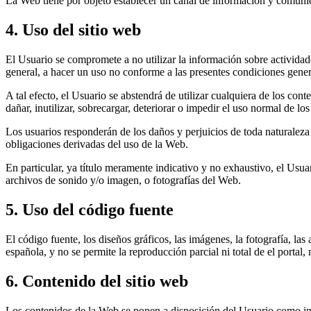
La Web tiene por objeto establecer un canal de información y comunicac
4. Uso del sitio web
El Usuario se compromete a no utilizar la información sobre actividades
general, a hacer un uso no conforme a las presentes condiciones gener
A tal efecto, el Usuario se abstendrá de utilizar cualquiera de los cont
dañar, inutilizar, sobrecargar, deteriorar o impedir el uso normal de l
Los usuarios responderán de los daños y perjuicios de toda naturaleza
obligaciones derivadas del uso de la Web.
En particular, ya título meramente indicativo y no exhaustivo, el Usua
archivos de sonido y/o imagen, o fotografías del Web.
5. Uso del código fuente
El código fuente, los diseños gráficos, las imágenes, la fotografía, las
española, y no se permite la reproducción parcial ni total de el portal, 
6. Contenido del sitio web
Los contenidos de la Web se ponen a disposición del Usuario como inf