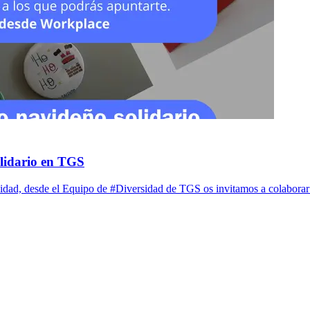
olidario en TGS
cidad, desde el Equipo de #Diversidad de TGS os invitamos a colabora