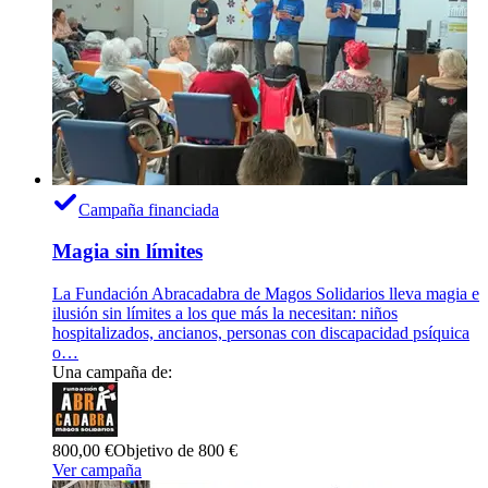
Campaña financiada
Magia sin límites
La Fundación Abracadabra de Magos Solidarios lleva magia e
ilusión sin límites a los que más la necesitan: niños
hospitalizados, ancianos, personas con discapacidad psíquica
o…
Una campaña de:
800,00 €
Objetivo de 800 €
Ver campaña