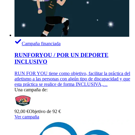
Campaña financiada
RUNFORYOU / POR UN DEPORTE
INCLUSIVO
RUN FOR YOU tiene como objetivo, facilitar la práctica del
atletismo a las personas con algún tipo de discapacidad y que
esta práctica se realice de forma INCLUSIVA,…
Una campaña de:
92,00 €
Objetivo de 92 €
Ver campaña