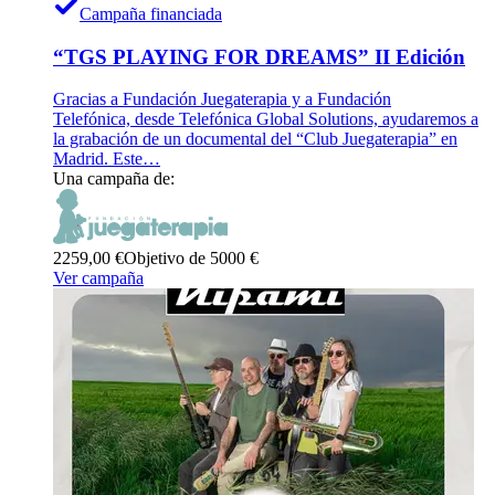
Campaña financiada
“TGS PLAYING FOR DREAMS” II Edición
Gracias a Fundación Juegaterapia y a Fundación
Telefónica, desde Telefónica Global Solutions, ayudaremos a
la grabación de un documental del “Club Juegaterapia” en
Madrid. Este…
Una campaña de:
2259,00 €
Objetivo de 5000 €
Ver campaña