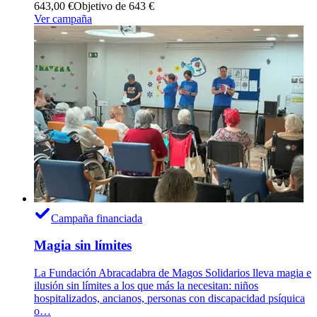
643,00 €
Objetivo de 643 €
Ver campaña
Campaña financiada
Magia sin límites
La Fundación Abracadabra de Magos Solidarios lleva magia e
ilusión sin límites a los que más la necesitan: niños
hospitalizados, ancianos, personas con discapacidad psíquica
o…