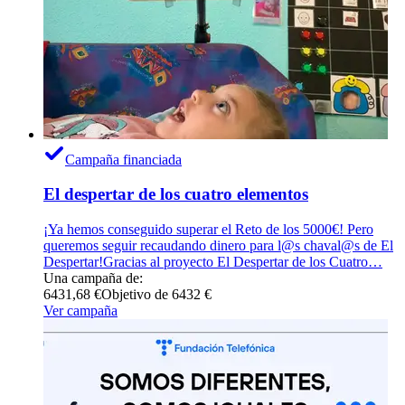
Campaña financiada
El despertar de los cuatro elementos
¡Ya hemos conseguido superar el Reto de los 5000€! Pero
queremos seguir recaudando dinero para l@s chaval@s de El
Despertar!Gracias al proyecto El Despertar de los Cuatro…
Una campaña de:
6431,68 €
Objetivo de 6432 €
Ver campaña