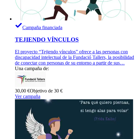
Campaña financiada
TEJIENDO VÍNCULOS
El proyecto “Tejiendo vínculos” ofrece a las personas con
discapacidad intelectual de la Fundació Tallers, la posibilidad
de conectar con personas de su entorno a partir de sus…
Una campaña de:
30,00 €
Objetivo de 30 €
Ver campaña