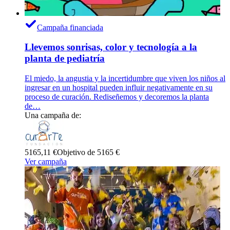
Campaña financiada
Llevemos sonrisas, color y tecnología a la
planta de pediatría
El miedo, la angustia y la incertidumbre que viven los niños al
ingresar en un hospital pueden influir negativamente en su
proceso de curación. Rediseñemos y decoremos la planta
de…
Una campaña de:
5165,11 €
Objetivo de 5165 €
Ver campaña