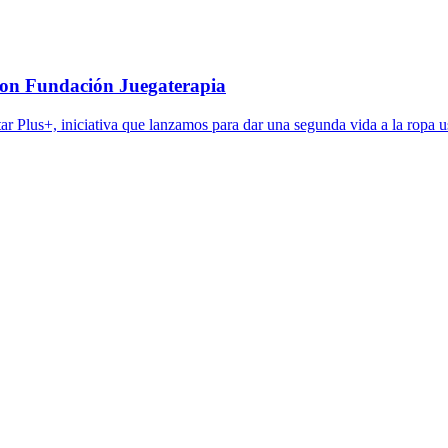
 con Fundación Juegaterapia
ar Plus+, iniciativa que lanzamos para dar una segunda vida a la ropa