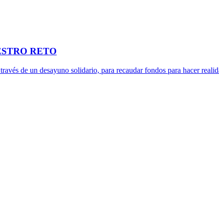
NUESTRO RETO
ravés de un desayuno solidario, para recaudar fondos para hacer real