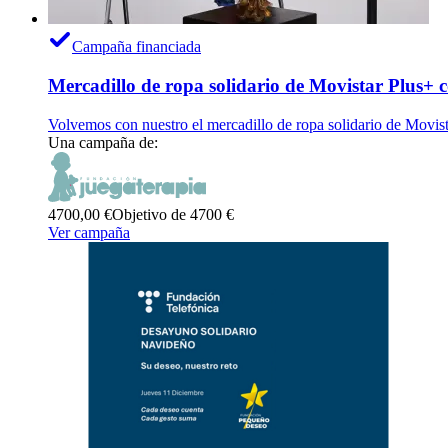
Campaña financiada
Mercadillo de ropa solidario de Movistar Plus+
Volvemos con nuestro el mercadillo de ropa solidario de Movist
Una campaña de:
4700,00 €
Objetivo de 4700 €
Ver campaña