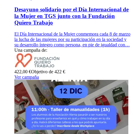
Desayuno solidario por el Día Internacional de
la Mujer en TGS junto con la Fundación
Quiero Trabajo
El Día Internacional de la Mujer conmemora cada 8 de marzo
la lucha de las mujeres por su participación en la sociedad y
su desarrollo íntegro como persona, en pie de igualdad con…
Una campaña de:
422,00 €
Objetivo de 422 €
Ver campaña