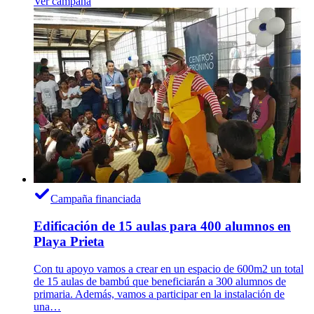
Ver campaña
Campaña financiada
Edificación de 15 aulas para 400 alumnos en
Playa Prieta
Con tu apoyo vamos a crear en un espacio de 600m2 un total
de 15 aulas de bambú que beneficiarán a 300 alumnos de
primaria. Además, vamos a participar en la instalación de
una…