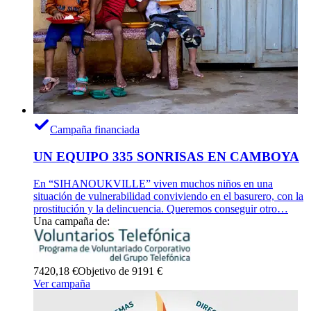
Campaña financiada
UN EQUIPO 335 SONRISAS EN CAMBOYA
En “SIHANOUKVILLE” viven muchos niños en una
situación de vulnerabilidad conviviendo en el basurero, con la
prostitución y la delincuencia. Queremos conseguir otro…
Una campaña de:
7420,18 €
Objetivo de 9191 €
Ver campaña