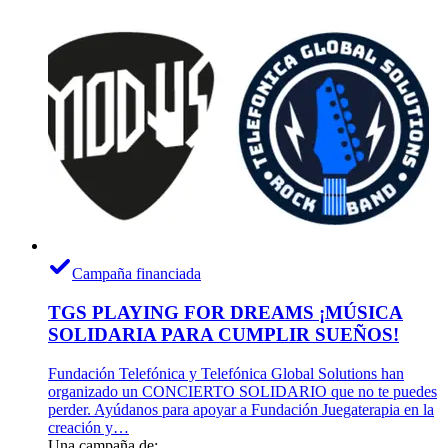
Campaña financiada
TGS PLAYING FOR DREAMS ¡MÚSICA
SOLIDARIA PARA CUMPLIR SUEÑOS!
Fundación Telefónica y Telefónica Global Solutions han
organizado un CONCIERTO SOLIDARIO que no te puedes
perder. Ayúdanos para apoyar a Fundación Juegaterapia en la
creación y…
Una campaña de: