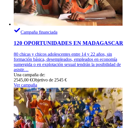
Campaña financiada
120 OPORTUNIDADES EN MADAGASCAR
80 chicas y chicos adolescentes entre 14 y 22 años, sin
formación básica, desempleados, empleados en economía
sumergida o en explotación sexual tendrán la posibilidad de
asistir…
Una campaña de:
2545,00 €
Objetivo de 2545 €
Ver campaña