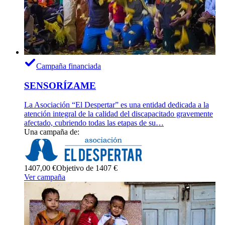
Campaña financiada
SENSORÍZAME
La Asociación “El Despertar” es una entidad dedicada a la
atención integral de la calidad del discapacitado gravemente
afectado, cubriendo todas las etapas de su…
Una campaña de:
1407,00 €
Objetivo de 1407 €
Ver campaña