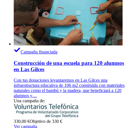
Campaña financiada
Construcción de una escuela para 120 alumnos
en Las Gilces
Con tus donaciones levantaremos en Las Gilces una
infraestructura educativa de 106 m2 construida con materiales
naturales como el bambú y la madera, que beneficiará a 120
alumnos y…
Una campaña de:
330,00 €
Objetivo de 330 €
Ver campaña