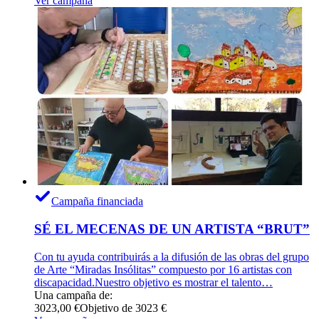
Ver campaña
Campaña financiada
SÉ EL MECENAS DE UN ARTISTA “BRUT”
Con tu ayuda contribuirás a la difusión de las obras del grupo
de Arte “Miradas Insólitas” compuesto por 16 artistas con
discapacidad.Nuestro objetivo es mostrar el talento…
Una campaña de:
3023,00 €
Objetivo de 3023 €