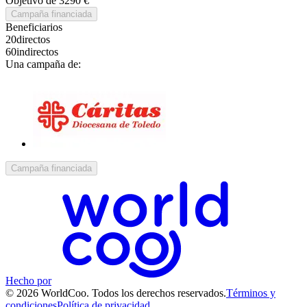
Objetivo de 3290 €
Campaña financiada
Beneficiarios
20
directos
60
indirectos
Una campaña de:
Campaña financiada
Hecho por
© 2026 WorldCoo. Todos los derechos reservados.
Términos y
condiciones
Política de privacidad