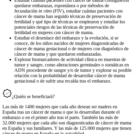
Estudiar cuántas pacientes con cáncer de mama consiguieron
quedarse embarazas, espontánea o por métodos de
fecundación
in vitro
(FIV), estudiar cuántas pacientes con
cáncer de mama han seguido técnicas de preservación de
fertilidad y qué tipo de técnicas se emplearon y estudiar los
potenciales riesgos de las técnicas de preservación de
fertilidad en mujeres con cáncer de mama.
Estudiar el desenlace del embarazo y la evolución, si se
conoce, de los niños nacidos de mujeres diagnosticadas de
cáncer de mama gestacional o de mujeres con diagnóstico de
cáncer de mama y que quedaron embarazadas.
Explorar biomarcadores de actividad clínica en muestras de
tumor y sangre, como alteraciones germinales o somáticas en
ADN procedente de sangre y/o de tumor y explorar su posible
relación con la probabilidad de desarrollar cáncer de mama
gestacional o de sufrir una recaída tras el embarazo.
¿Quién se beneficiará?
Las más de 1400 mujeres que cada año desean ser madres en
España tras un cáncer de mama o que lo desarrollan durante el
embarazo o en el primer año tras el parto. También las más de
32.000 mujeres que cada año son diagnosticadas de cáncer de mama
en España y sus familiares. Y las más de 125.000 mujeres que tienen
cáncer de mama en España en la actualidad.